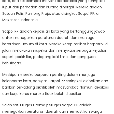
kota, ada sekelompok individu berdedikasi yang sering kali
Heroes
of
luput dari perhatian dan kurang dihargai. Mereka adalah
Makassar:
Satuan Polisi Pamong Praja, atau disingkat Satpol PP, di
The
Makassar, Indonesia.
Satpol
PP
Satpol PP adalah kepolisian kota yang bertanggung jawab
untuk menegakkan peraturan daerah dan menjaga
ketertiban umum di kota. Mereka kerap terlihat berpatroli di
jalan, melakukan inspeksi, dan menyikapi berbagai kejadian
seperti parkir liar, pedagang kaki lima, dan gangguan
kebisingan.
Meskipun mereka berperan penting dalam menjaga
kelancaran kota, petugas Satpol PP seringkali diabaikan dan
bahkan terkadang dikritik oleh masyarakat. Namun, dedikasi
dan kerja keras mereka tidak boleh diabaikan.
Salah satu tugas utama petugas Satpol PP adalah
menegakkan peraturan daerah dan memastikan warga