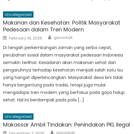
Uncategorized
Makanan dan Kesehatan: Politik Masyarakat
Pedesaan dalam Tren Modern
Author
Posted
gacorkali
February 19, 2026
on
Di tengah perkembangan zaman yang serba cepat,
perubahan sosial dalam masyarakat pedesaan Indonesia
semakin terlihat. Kesadaran akan makanan sehat dan
pengaruhnya terhadap kesehatan menjadi salah satu isu
yang hangat diperbincangkan. Masyarakat desa kini tidak
hanya bergantung pada tradisi, tetapi juga mulai
mengadopsi tren modern yang berfokus pada gaya hidup
sehat. Hal ini berdampak pada pola […]
Uncategorized
Makassar Ambil Tindakan: Penindakan PKL Ilegal
Author
Posted
gacorkali
December 7, 2025