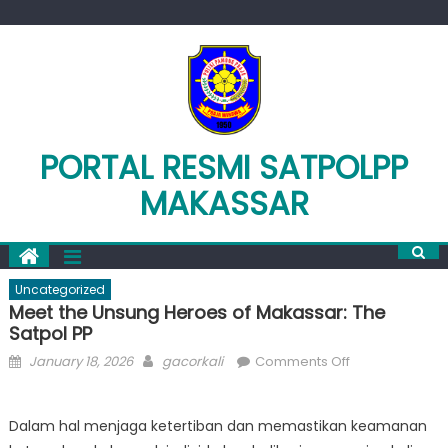
Skip
to
content
PORTAL RESMI SATPOLPP
MAKASSAR
Uncategorized
Meet the Unsung Heroes of Makassar: The
Satpol PP
Posted
Author
on
January 18, 2026
gacorkali
Comments Off
on
Meet
the
Dalam hal menjaga ketertiban dan memastikan keamanan
Unsung