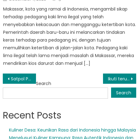
on
Makassar, kota yang ramai di Indonesia, mengambil sikap
terhadap pedagang kaki lima ilegal yang telah
menyebabkan kekacauan dan mengganggu ketertiban kota.
Pemerintah daerah baru-baru ini melancarkan tindakan
keras terhadap para pedagang ini, dengan tujuan
memulihkan ketertiban di jalan-jalan kota. Pedagang kaki
lima ilegal telah lama menjadi masalah di Makassar, mereka
mendirikan kios darurat dan menjual […]
Post
Satpol PP Makassar Go Digital dengan Sistem Online Baru
Ikuti terus: Satpol PP Makassar Rilis Jadwal Penggerebekan Mendatang
Search
navigation
Search
Recent Posts
Kuliner Desa: Keunikan Rasa dari Indonesia hingga Malaysia
Menelusuri Kuliner Kampung: Rasa Autentik Indonesia dan