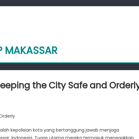
PP MAKASSAR
Keeping the City Safe and Orderl
on
Info
Satpol
Orderly
PP
Makassar:
adalah kepolisian kota yang bertanggung jawab menjaga
Keeping
assar, Indonesia. Tugas utama mereka termasuk menegakkan
the