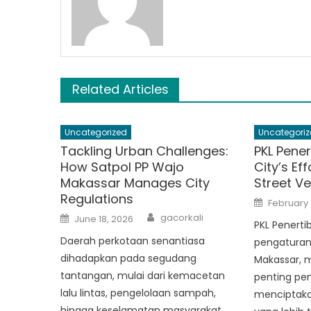
Related Articles
Uncategorized
Uncategoriz
Tackling Urban Challenges:
PKL Pener
How Satpol PP Wajo
City’s Ef
Makassar Manages City
Street V
Regulations
Posted
February 
on
Author
Posted
gacorkali
June 18, 2026
on
PKL Penerti
Daerah perkotaan senantiasa
pengaturan 
dihadapkan pada segudang
Makassar, m
tantangan, mulai dari kemacetan
penting pe
lalu lintas, pengelolaan sampah,
menciptaka
hingga keselamatan masyarakat.