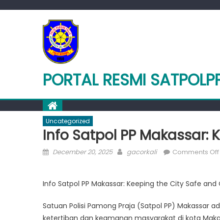
Skip
to
content
PORTAL RESMI SATPOL
Uncategorized
Info Satpol PP Makassar: 
Posted
Author
December 20, 2025
gacorkali
Comments Off
on
Info Satpol PP Makassar: Keeping the City Safe and 
Satuan Polisi Pamong Praja (Satpol PP) Makassar 
ketertiban dan keamanan masyarakat di kota Mak