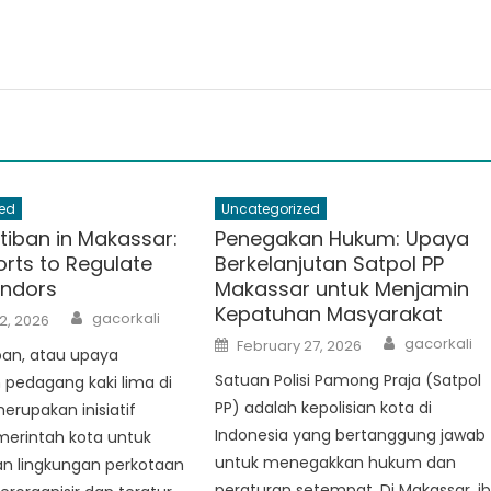
ed
Uncategorized
tiban in Makassar:
Penegakan Hukum: Upaya
forts to Regulate
Berkelanjutan Satpol PP
endors
Makassar untuk Menjamin
Kepatuhan Masyarakat
Author
gacorkali
2, 2026
Author
Posted
gacorkali
February 27, 2026
ban, atau upaya
on
Satuan Polisi Pamong Praja (Satpol
pedagang kaki lima di
PP) adalah kepolisian kota di
erupakan inisiatif
Indonesia yang bertanggung jawab
merintah kota untuk
untuk menegakkan hukum dan
n lingkungan perkotaan
peraturan setempat. Di Makassar, i