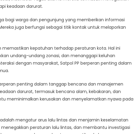
api keadaan darurat.
City
Safe
rga bagi warga dan pengunjung yang memberikan informasi
and
Orderly
ereka juga berfungsi sebagai titik kontak untuk melaporkan
h memastikan kepatuhan terhadap peraturan kota. Hal ini
kan undang-undang zonasi, dan menanggapi keluhan
rinteraksi dengan masyarakat, Satpol PP berperan penting dalam
mua.
a berperan penting dalam tanggap bencana dan manajemen
 keadaan darurat, termasuk bencana alam, kebakaran, dan
ntu meminimalkan kerusakan dan menyelamatkan nyawa pada
ar adalah mengatur arus lalu lintas dan menjamin keselamatan
menegakkan peraturan lalu lintas, dan membantu investigasi