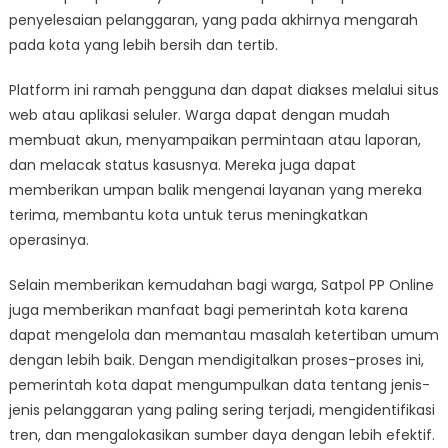
penyelesaian pelanggaran, yang pada akhirnya mengarah
pada kota yang lebih bersih dan tertib.
Platform ini ramah pengguna dan dapat diakses melalui situs
web atau aplikasi seluler. Warga dapat dengan mudah
membuat akun, menyampaikan permintaan atau laporan,
dan melacak status kasusnya. Mereka juga dapat
memberikan umpan balik mengenai layanan yang mereka
terima, membantu kota untuk terus meningkatkan
operasinya.
Selain memberikan kemudahan bagi warga, Satpol PP Online
juga memberikan manfaat bagi pemerintah kota karena
dapat mengelola dan memantau masalah ketertiban umum
dengan lebih baik. Dengan mendigitalkan proses-proses ini,
pemerintah kota dapat mengumpulkan data tentang jenis-
jenis pelanggaran yang paling sering terjadi, mengidentifikasi
tren, dan mengalokasikan sumber daya dengan lebih efektif.