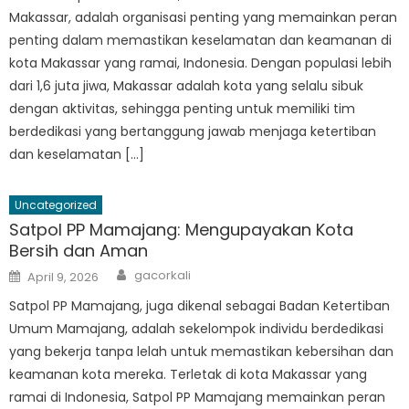
Makassar, adalah organisasi penting yang memainkan peran
penting dalam memastikan keselamatan dan keamanan di
kota Makassar yang ramai, Indonesia. Dengan populasi lebih
dari 1,6 juta jiwa, Makassar adalah kota yang selalu sibuk
dengan aktivitas, sehingga penting untuk memiliki tim
berdedikasi yang bertanggung jawab menjaga ketertiban
dan keselamatan […]
Uncategorized
Satpol PP Mamajang: Mengupayakan Kota
Bersih dan Aman
Author
Posted
gacorkali
April 9, 2026
on
Satpol PP Mamajang, juga dikenal sebagai Badan Ketertiban
Umum Mamajang, adalah sekelompok individu berdedikasi
yang bekerja tanpa lelah untuk memastikan kebersihan dan
keamanan kota mereka. Terletak di kota Makassar yang
ramai di Indonesia, Satpol PP Mamajang memainkan peran