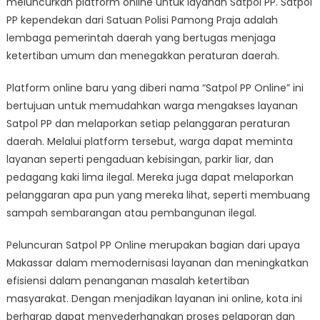
meluncurkan platform online untuk layanan Satpol PP. Satpol
Platform
for
PP kependekan dari Satuan Polisi Pamong Praja adalah
Satpol
lembaga pemerintah daerah yang bertugas menjaga
PP
ketertiban umum dan menegakkan peraturan daerah.
Services
Platform online baru yang diberi nama “Satpol PP Online” ini
bertujuan untuk memudahkan warga mengakses layanan
Satpol PP dan melaporkan setiap pelanggaran peraturan
daerah. Melalui platform tersebut, warga dapat meminta
layanan seperti pengaduan kebisingan, parkir liar, dan
pedagang kaki lima ilegal. Mereka juga dapat melaporkan
pelanggaran apa pun yang mereka lihat, seperti membuang
sampah sembarangan atau pembangunan ilegal.
Peluncuran Satpol PP Online merupakan bagian dari upaya
Makassar dalam memodernisasi layanan dan meningkatkan
efisiensi dalam penanganan masalah ketertiban
masyarakat. Dengan menjadikan layanan ini online, kota ini
berharap dapat menyederhanakan proses pelaporan dan